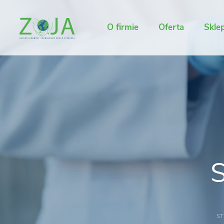
O firmie
Oferta
Skle
S
S