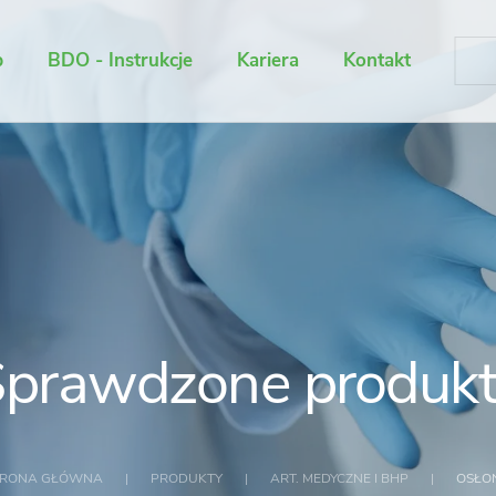
p
BDO - Instrukcje
Kariera
Kontakt
prawdzone produk
TRONA GŁÓWNA
PRODUKTY
ART. MEDYCZNE I BHP
OSŁO