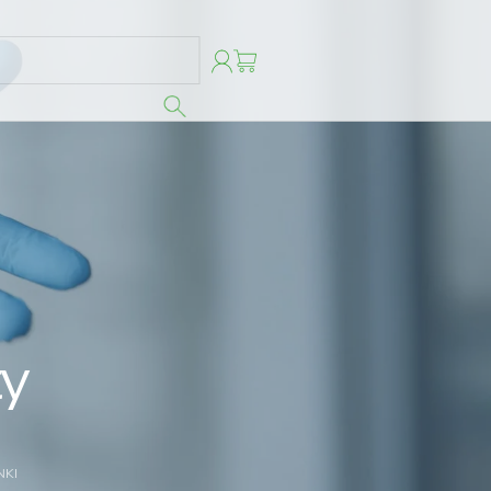
Szukaj
ty
NKI