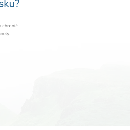
sku?
a chronić
nety.