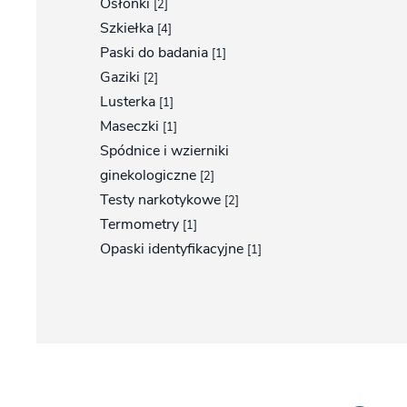
Osłonki
[2]
Szkiełka
[4]
Paski do badania
[1]
Gaziki
[2]
Lusterka
[1]
Maseczki
[1]
Spódnice i wzierniki
ginekologiczne
[2]
Testy narkotykowe
[2]
Termometry
[1]
Opaski identyfikacyjne
[1]