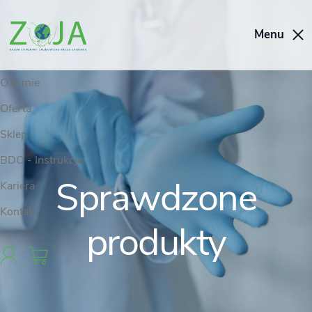
Menu
O firmie
Oferta
Sklep
BDO - Instrukcje
Sprawdzone
Kariera
Kontakt
produkty