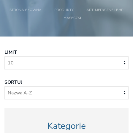
STRONA GŁÓWNA
PRODUKTY
ART. MEDYCZNE I BHP
MASECZKI
LIMIT
SORTUJ
Kategorie