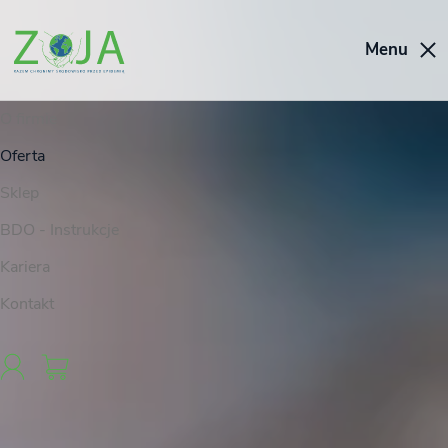
Menu
O firmie
Oferta
Sklep
BDO - Instrukcje
Kariera
Kontakt